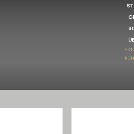
ST
G
S
Ü
AKT
KON