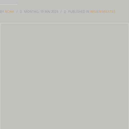
BY
NOAH
/
MONTAG, 19 MAI 2025
/
PUBLISHED IN
WISSENSWERTES